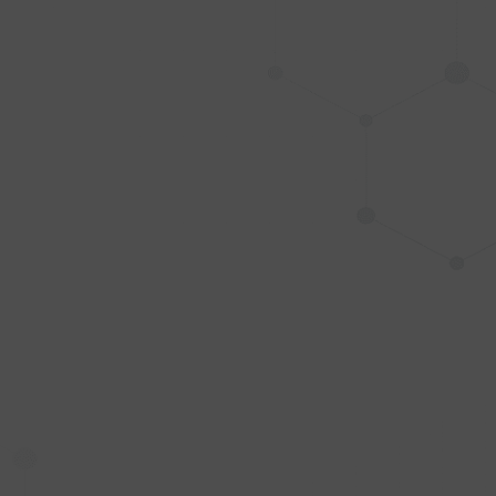
Pide tu estudio
quiropráctico
Dolor de espalda