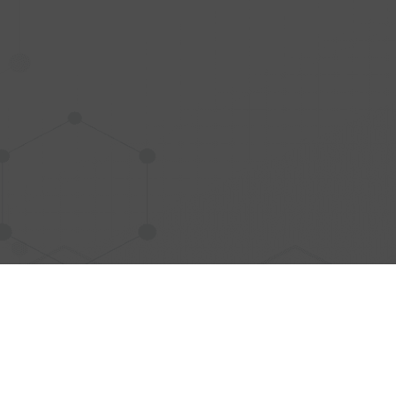
Ciática
Estrés
Sistema inmunológico
Fatiga y cansancio
Posturas
Articulaciones y tendinitis