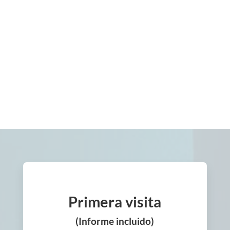
Cada persona y cada cuerpo es diferente.
Diseñaremos un programa quiropráctico
según tus necesidades.
¿Cuánto cuesta?
Te explicamos diferentes opciones de
pago para que escojas la que mejor se
ajuste a ti.
Primera visita
(Informe incluido)