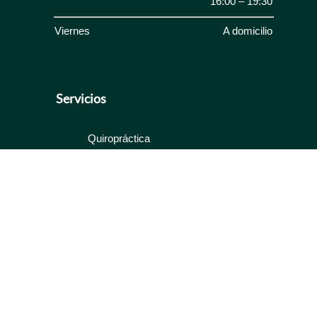
16:00 – 19:30
Viernes
A domicilio
Servicios
Quiropráctica
Servicios
Clínica
Contacto
2022-2024 © eqbilbao.es