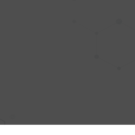
udio
ico
Dolor de esp
Ciática
Estrés
Sistema inmu
Fatiga y cans
Posturas
Articulacione