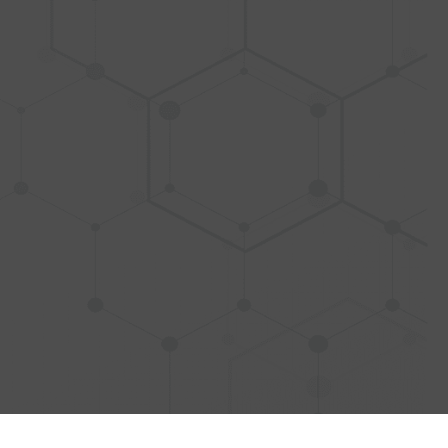
alda
nológico
ancio
s y tendinitis