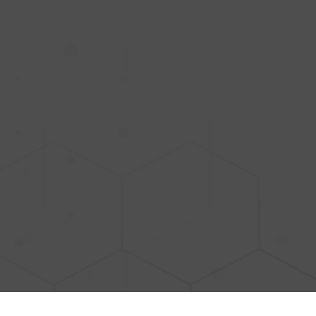
Pide tu est
quiropráct