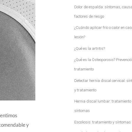
Dolor de espalda: síntomas, causa
factores de riesgo
¿Cuándo aplicar frío o calor en cas
lesión?
¿Qué es la artritis?
¿Qué es la Osteoporosis? Prevenció
tratamiento
Detectar hernia discal cervical: sí
y tratamiento
Hernia discal lumbar: tratamiento 
síntomas
sentimos
Escoliosis: tratamiento y síntomas
recomendable y