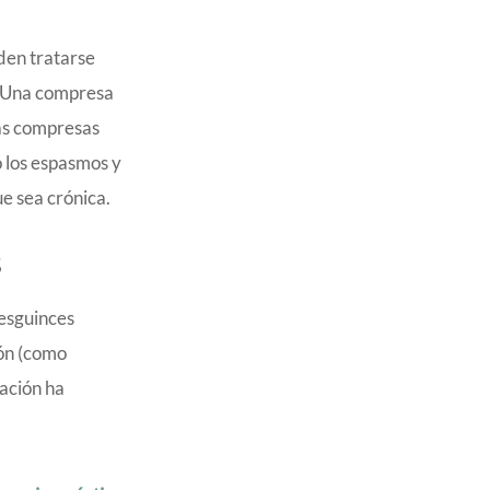
den tratarse
s. Una compresa
las compresas
o los espasmos y
ue sea crónica.
s
 esguinces
ión (como
mación ha