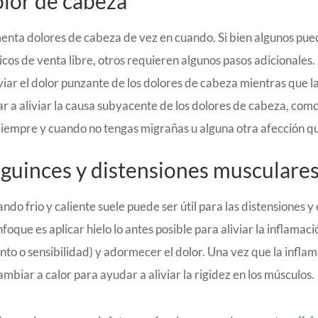
lor de cabeza
nta dolores de cabeza de vez en cuando. Si bien algunos pue
icos de venta libre, otros requieren algunos pasos adicionale
iviar el dolor punzante de los dolores de cabeza mientras que 
r a aliviar la causa subyacente de los dolores de cabeza, com
. Siempre y cuando no tengas migrañas u alguna otra afección q
guinces y distensiones musculare
do frio y caliente suele puede ser útil para las distensiones y
foque es aplicar hielo lo antes posible para aliviar la inflamac
to o sensibilidad) y adormecer el dolor. Una vez que la infla
mbiar a calor para ayudar a aliviar la rigidez en los músculos.