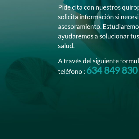
Pide cita con nuestros quiro
solicita información si neces
asesoramiento. Estudiaremos
ayudaremos a solucionar tu
salud.
A través del siguiente formul
634 849 830
teléfono :