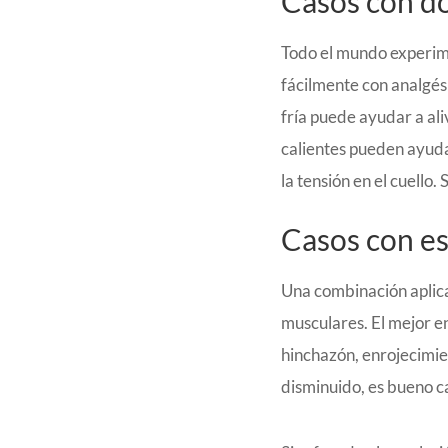
Casos con do
Todo el mundo experime
fácilmente con analgés
fría puede ayudar a al
calientes pueden ayuda
la tensión en el cuello
Casos con es
Una combinación aplican
musculares. El mejor en
hinchazón, enrojecimien
disminuido, es bueno ca