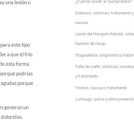
ay una lesión o
¿Cuándo acudir al Quiropráctico?
Estenosis: síntomas, tratamiento y
causas
Lesión del Manguito Rotador: sínt
factores de riesgo.
para este tipo
be a que el frío
Plagiocefalia: diagnóstico y tratam
 de esta forma
Falta de sueño: síntomas, consecu
 porque podrías
y tratamiento
es agudas porque
Tinnitus: causas y tratamiento
Lumbago: qué es y cómo prevenirl
es generan un
 doloridas.