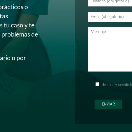
prácticos o
itas
 tu caso y te
s problemas de
ario o por
He leído y acepto 