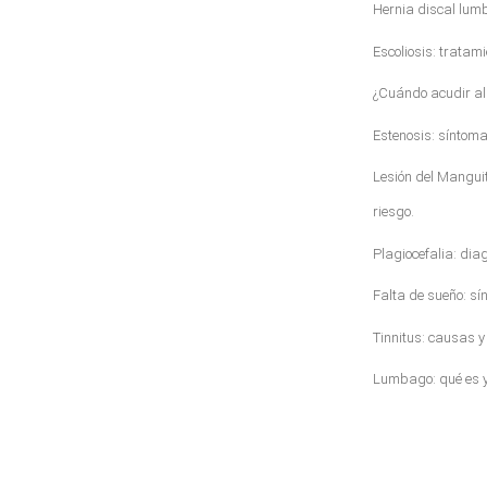
Hernia discal lum
Escoliosis: tratam
¿Cuándo acudir al
Estenosis: síntom
Lesión del Manguit
riesgo.
Plagiocefalia: dia
Falta de sueño: sí
Tinnitus: causas y
Lumbago: qué es y