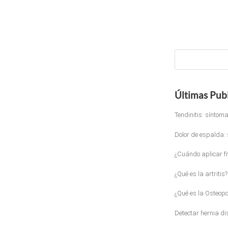
Últimas Pub
Tendinitis: síntom
Dolor de espalda: 
¿Cuándo aplicar frí
¿Qué es la artritis?
¿Qué es la Osteopo
Detectar hernia di