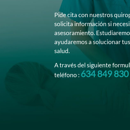
Pide cita con nuestros quiro
solicita información si neces
asesoramiento. Estudiaremos
ayudaremos a solucionar tu
salud.
A través del siguiente formul
634 849 830
teléfono :