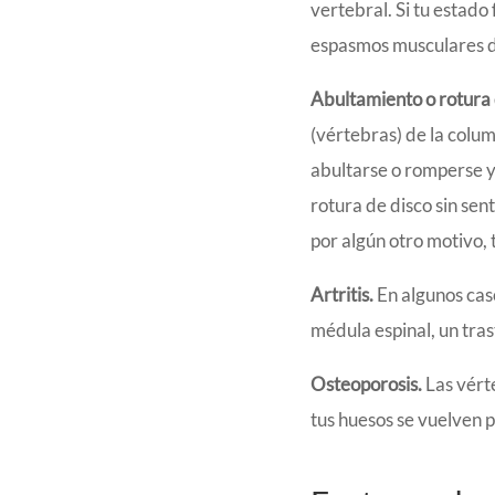
vertebral. Si tu estado
espasmos musculares d
Abultamiento o rotura 
(vértebras) de la colu
abultarse o romperse y
rotura de disco sin sen
por algún otro motivo, 
Artritis.
En algunos caso
médula espinal, un tra
Osteoporosis.
Las vért
tus huesos se vuelven p