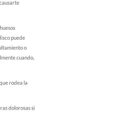
 causarte
 huesos
 disco puede
ultamiento o
talmente cuando,
 que rodea la
ras dolorosas si