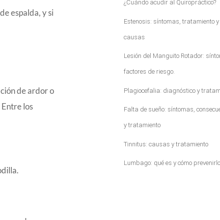
¿Cuándo acudir al Quiropráctico?
de espalda, y si
Estenosis: síntomas, tratamiento y
causas
Lesión del Manguito Rotador: sínt
factores de riesgo.
ción de ardor o
Plagiocefalia: diagnóstico y tratam
Entre los
Falta de sueño: síntomas, consecu
y tratamiento
Tinnitus: causas y tratamiento
Lumbago: qué es y cómo prevenirl
dilla.