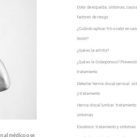
Dolor de espalda: síntomas, causa
factores de riesgo
¿Cuándo aplicar frío o calor en cas
lesión?
¿Qué es la artritis?
¿Qué es la Osteoporosis? Prevenció
tratamiento
Detectar hernia discal cervical: sí
y tratamiento
Hernia discal lumbar: tratamiento 
síntomas
Escoliosis: tratamiento y síntomas
n al médico o se