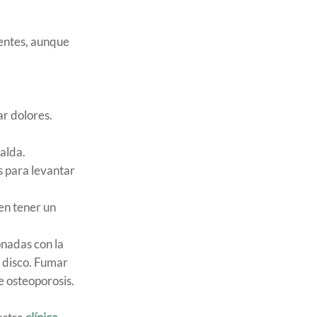
centes, aunque
ar dolores.
palda.
as para levantar
en tener un
onadas con la
e disco. Fumar
e osteoporosis.