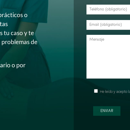
prácticos o
itas
 tu caso y te
s problemas de
ario o por
He leído y acepto 