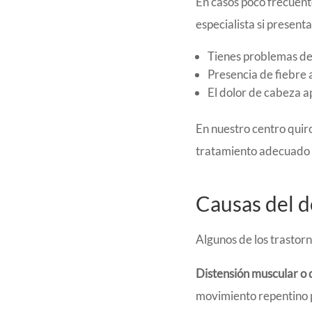
En casos poco frecuent
especialista si presen
Tienes problemas de 
Presencia de fiebre a
El dolor de cabeza a
En nuestro centro quir
tratamiento adecuado y
Causas del d
Algunos de los trastor
Distensión muscular o 
movimiento repentino p