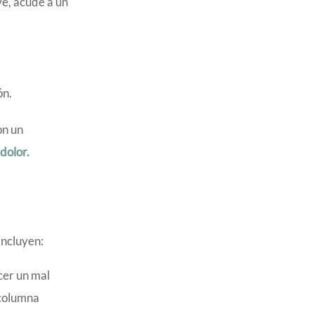
ve, acude a un
ón.
on un
dolor.
incluyen:
cer un mal
 columna