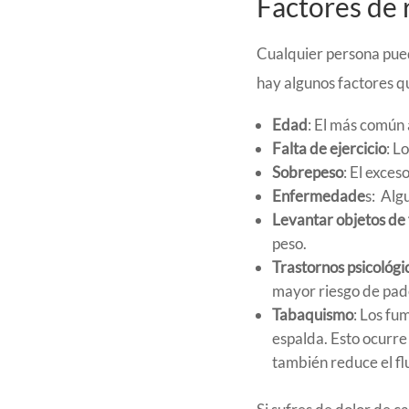
Factores de 
Cualquier persona puede
hay algunos factores qu
Edad
: El más común 
Falta de ejercicio
: L
Sobrepeso
: El exce
Enfermedade
s: Alg
Levantar objetos de
peso.
Trastornos psicológi
mayor riesgo de pad
Tabaquismo
: Los fu
espalda. Esto ocurre
también reduce el fl