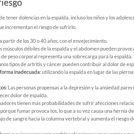
riesgo
 tener dolencias en la espalda, incluso los niños y los adoles
e incrementan el riesgo de sufrirlo.
a partir de los 30 o 40 años, con el envejecimiento.
os músculos débiles de la espalda y el abdomen pueden provoc
so de peso corporal representa una sobrecarga para la espalda.
unos tipos de artritis y cáncer pueden contribuir al dolor de es
 forma inadecuada
: utilizando la espalda en lugar de las piern
cos
: Las personas propensas a la depresión y la ansiedad parec
ecer dolor de espalda.
madores tienen más probabilidades de sufrir afecciones relaci
 porque fumar provoca tos, lo que a su vez causa una hernia d
ujo de sangre hacia la columna vertebral y aumenta el riesgo d