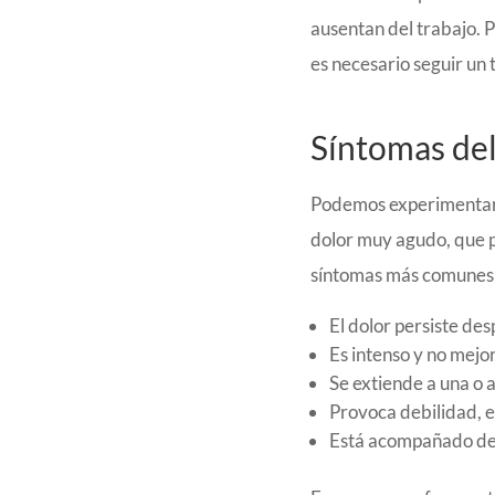
ausentan del trabajo. P
es necesario seguir un 
Síntomas del
Podemos experimentar 
dolor muy agudo, que p
síntomas más comunes 
El dolor persiste de
Es intenso y no mejo
Se extiende a una o 
Provoca debilidad, 
Está acompañado de 